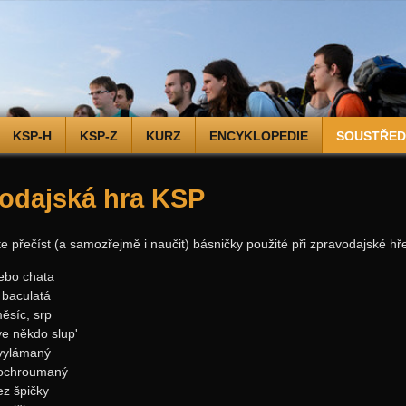
KSP-H
KSP-Z
KURZ
ENCYKLOPEDIE
SOUSTŘEDĚ
odajská hra KSP
e přečíst (a samozřejmě i naučit) básničky použité při zpravodajské hř
nebo chata
 baculatá
měsíc, srp
ve někdo slup'
 vylámaný
pochroumaný
ez špičky