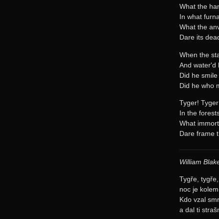
What the ha
In what furn
What the anv
Dare its dead
When the sta
And water'd 
Did he smile
Did he who 
Tyger! Tyger
In the forest
What immort
Dare frame t
William Blak
Tygře, tygře
noc je kolem
Kdo vzal smrt
a dal ti str