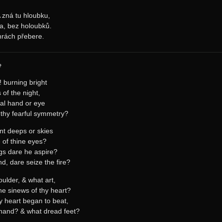
A zná tu hloubku,
ma, bez holoubků.
hrách přebere.
e
! burning bright
s of the night,
al hand or eye
thy fearful symmetry?
ant deeps or skies
e of thine eyes?
gs dare he aspire?
d, dare seize the fire?
ulder, & what art,
the sinews of thy heart?
 heart began to beat,
hand? & what dread feet?