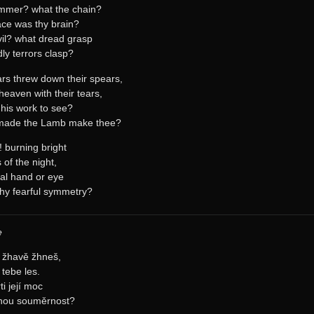
mmer? what the chain?
ace was thy brain?
il? what dread grasp
ly terrors clasp?
rs threw down their spears,
heaven with their tears,
 his work to see?
made the Lamb make thee?
! burning bright
s of the night,
al hand or eye
hy fearful symmetry?
e
, žhavě žhneš,
 tebe les.
i její moc
ašnou souměrnost?