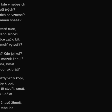
, kde v nebesích
očí tvých?
tích se vznese?
plamen snese?
 které ruce,
tvého srdce?
dce začlo bít,
 moh' vytvořit?
z? Kdo jej kul?
i mozek žhnul?
ina, hmat
 do ruk brát?
zdy vrhly kopí,
ebe kropí,
tě stvořil, smát,
 udělat.
, žhavě žhneš,
 tebe les.