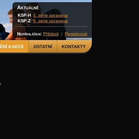
Aktuálně
KSP-H
5. série opravena
KSP-Z
5. série opravena
Nepřihlášen:
Přihlásit
|
Registrovat
NÍ A AKCE
OSTATNÍ
KONTAKTY
e.