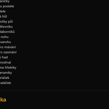
aničky
u postele
itele
á hůl
očky půl
 dřevníku
táborníků
o nohu
 tvarohu
pro mávání
pro zasmání
ý had
rostírat
na hřebíky
keramiky
 práček
zatáček.
čka