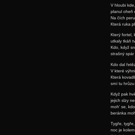
V hloubi kde
planul oheň 
Na čích peru
Která ruka 
Který fortel,
utkaly tkáň 
Kdo, když sr
strašný spár
Kdo dal řetě
V které výhn
Která kovadl
smí tu hrůzu
Když pak hvě
jejich slzy n
moh' se, kdo 
beránka moh'
Tygře, tygře
noc je kolem