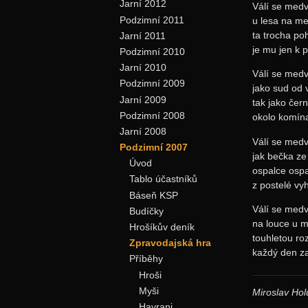
Jarní 2012
Válí se med
Podzimní 2011
u lesa na m
ta trocha po
Jarní 2011
je mu jen k 
Podzimní 2010
Jarní 2010
Válí se med
Podzimní 2009
jako sud od 
Jarní 2009
tak jako čer
Podzimní 2008
okolo komín
Jarní 2008
Válí se med
Podzimní 2007
jak bečka ze 
Úvod
ospalce osp
Tablo účastníků
z postelé vy
Báseň KSP
Válí se med
Budíčky
na louce u m
Hrošíkův deník
touhletou ro
Zpravodajská hra
každý den z
Příběhy
Hroši
Myši
Miroslav Hol
Havrani