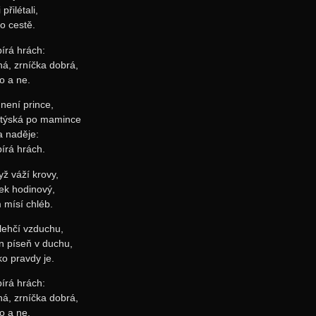
přilétali,
po cestě.
írá hrách:
ná, zrníčka dobrá,
o a ne.
 není prince,
stýská po mamince
a naděje:
írá hrách.
yž váží krovy,
jek hodinový,
 mísí chléb.
 lehčí vzduchu,
en píseň v duchu,
ko pravdy je.
írá hrách:
ná, zrníčka dobrá,
o a ne.