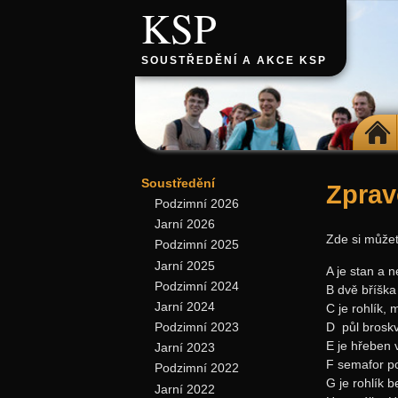
KSP
SOUSTŘEDĚNÍ A AKCE KSP
DOMŮ
Soustředění
Zprav
Podzimní 2026
Jarní 2026
Zde si můžet
Podzimní 2025
Jarní 2025
A je stan a 
Podzimní 2024
B dvě bříška
Jarní 2024
C je rohlík, 
D ­ půl brosk
Podzimní 2023
E je hřeben
Jarní 2023
F semafor 
Podzimní 2022
G je rohlík b
Jarní 2022