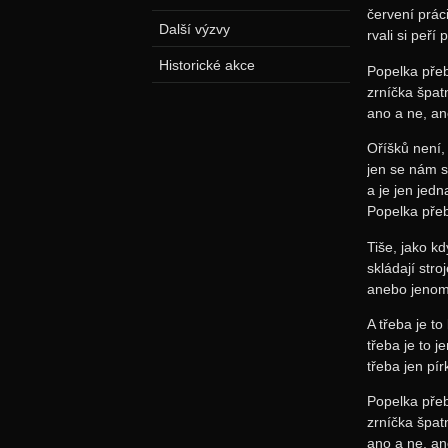
červení práci 
Další výzvy
rvali si peří 
Historické akce
Popelka přeb
zrníčka špat
ano a ne, an
Oříšků není,
jen se nám 
a je jen jedn
Popelka přeb
Tiše, jako kd
skládají stro
anebo jenom
A třeba je to
třeba je to j
třeba jen pír
Popelka přeb
zrníčka špat
ano a ne, an