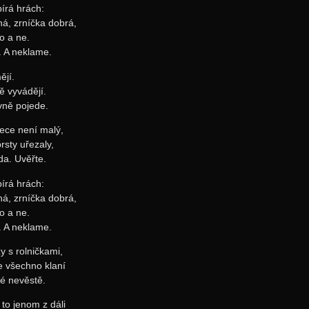
írá hrách:
ná, zrníčka dobrá,
o a ne.
. A neklame.
ějí.
 vyvádějí.
vně pojede.
řece není malý,
rsty uřezaly,
da. Uvěřte.
írá hrách:
ná, zrníčka dobrá,
o a ne.
. A neklame.
y s rolničkami,
e všechno klaní
é nevěstě.
 to jenom z dáli