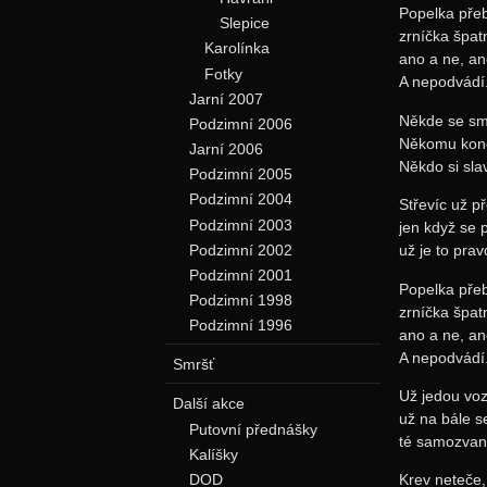
Popelka přeb
Slepice
zrníčka špat
Karolínka
ano a ne, an
Fotky
A nepodvádí
Jarní 2007
Někde se sm
Podzimní 2006
Někomu koně
Jarní 2006
Někdo si sla
Podzimní 2005
Podzimní 2004
Střevíc už p
Podzimní 2003
jen když se p
Podzimní 2002
už je to prav
Podzimní 2001
Popelka přeb
Podzimní 1998
zrníčka špat
Podzimní 1996
ano a ne, an
A nepodvádí
Smršť
Už jedou voz
Další akce
už na bále s
Putovní přednášky
té samozvan
Kalíšky
DOD
Krev neteče,