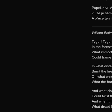
Popelka ví. 
ví, že je sa
A přece ten 
William Blak
Tyger! Tyger
In the forest
What immort
Could frame 
In what dist
Burnt the fir
On what win
What the han
And what sho
Could twist 
And when thy
What dread 