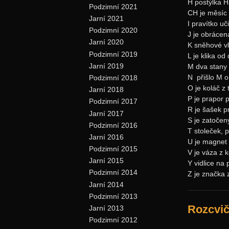
H postýlka H
Podzimní 2021
CH je měsíc 
Jarní 2021
I pravítko uč
Podzimní 2020
J je obrácen
Jarní 2020
K sněhové vl
Podzimní 2019
L je klika od
Jarní 2019
M dva stany 
N ­ přišlo M 
Podzimní 2018
O je koláč z
Jarní 2018
P je prapor 
Podzimní 2017
R je šašek 
Jarní 2017
S je zatočen
Podzimní 2016
T stoleček, p
Jarní 2016
U je magnet 
Podzimní 2015
V je váza z 
Jarní 2015
Y vidlice na
Podzimní 2014
Z je značka 
Jarní 2014
Podzimní 2013
Rozcvi
Jarní 2013
Podzimní 2012