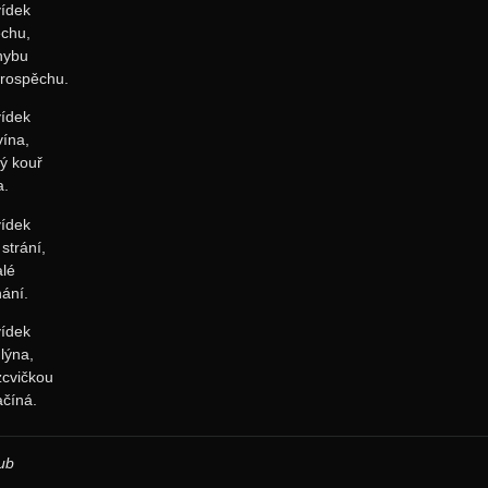
vídek
echu,
hybu
prospěchu.
vídek
vína,
ný kouř
a.
vídek
strání,
alé
hání.
vídek
lýna,
zcvičkou
ačíná.
ub