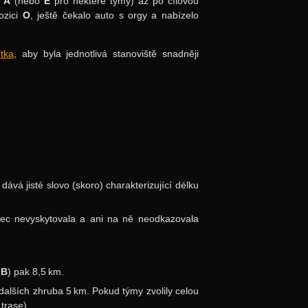
e
A
(nebo
E
pro některé týmy) až po cílovou
ozici
O
, ještě čekalo auto s orgy a nabízelo
tka
, aby byla jednotlivá stanoviště snadněji
dává jisté slovo (skoro) charakterizující délku
 vůbec nevyskytovala a ani na ně neodkazovala
ž
B
) pak 8,5 km.
dalších zhruba 5 km. Pokud týmy zvolily celou
trase).