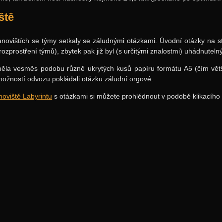
ště
novištích se týmy setkaly se záludnými otázkami. Úvodní otázky na s
rozprostření týmů), zbytek pak již byl (s určitými znalostmi) uhádnutelný
ěla vesměs podobu různě ukrytých kusů papíru formátu A5 (čím větší p
 možností odvozu pokládali otázku záludní orgové.
noviště Labyrintu
s otázkami si můžete prohlédnout v podobě klikacíh