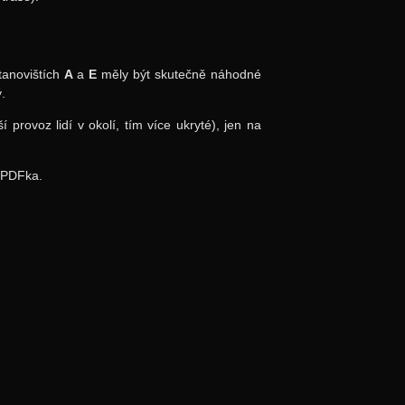
tanovištích
A
a
E
měly být skutečně náhodné
.
rovoz lidí v okolí, tím více ukryté), jen na
o PDFka.