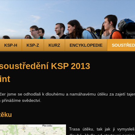
KSP-H
KSP-Z
KURZ
ENCYKLOPEDIE
SOUSTŘEDĚ
 soustředění KSP 2013
int
ečer jsme se odhodlali k dlouhému a namáhavému útěku za zajetí ta
 přinášíme svědectví.
těku
Trasa útěku, tak jak ji vymyslel