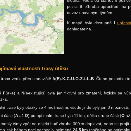
dlouhá. Vedla od startovní pozic
pozici
B
. Zhruba uprostřed, na p
odvoz unaveným týmům.
K mapě byla dostupná i
upřesní
dohledatelná.
jímavé vlastnosti trasy útěku
 trasa vedla přes stanoviště
A(E)-K-C-U-O-Z-I-L-B
. Čteno pozpátku to 
tě
F
(ake) a
N
(eexistující) byla jen fiktivní pro zmatení, fyzicky se
zka.
lní trase byly otázky se 4 možnostmi, všude jinde byly jen 3 možnosti.
í části (
A
až
O
) po optimální trase byla 11 km, délka druhé části (
O
a
 mohly týmy zpět na objekt buď zhruba 300 m doplavat, nebo se projít 
šmo, tak během noci nachodily nejméně
24,5 km
(počítáno po optimální 