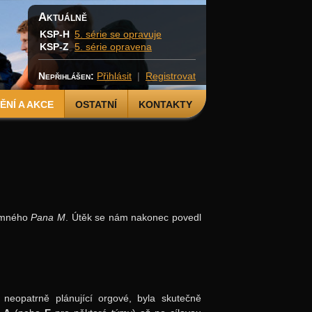
Aktuálně
KSP-H
5. série se opravuje
KSP-Z
5. série opravena
Nepřihlášen:
Přihlásit
|
Registrovat
NÍ A AKCE
OSTATNÍ
KONTAKTY
jemného
Pana M
. Útěk se nám nakonec povedl
i neopatrně plánující orgové, byla skutečně