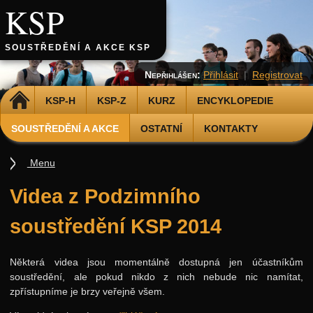
KSP
SOUSTŘEDĚNÍ A AKCE KSP
Nepřihlášen:
Přihlásit
|
Registrovat
DOMŮ
KSP-H
KSP-Z
KURZ
ENCYKLOPEDIE
SOUSTŘEDĚNÍ A AKCE
OSTATNÍ
KONTAKTY
Menu
Soustředění
Videa z Podzimního
Podzimní 2026
soustředění KSP 2014
Jarní 2026
Podzimní 2025
Některá videa jsou momentálně dostupná jen účastníkům
soustředění, ale pokud nikdo z nich nebude nic namítat,
Jarní 2025
zpřístupníme je brzy veřejně všem.
Podzimní 2024