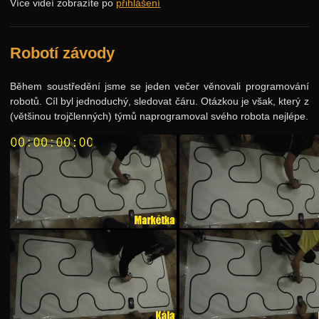
Více videí zobrazíte po
přihlášení
Jarní 2024
Podzimní 2023
Robotí závody
Jarní 2023
Podzimní 2022
Během soustředění jsme se jeden večer věnovali programování
robotů. Cíl byl jednoduchý, sledovat čáru. Otázkou je však, který z
Jarní 2022
(většinou trojčlenných) týmů naprogramoval svého robota nejlépe.
Podzimní 2021
Jarní 2021
Podzimní 2020
Jarní 2020
Podzimní 2019
Jarní 2019
Podzimní 2018
Jarní 2018