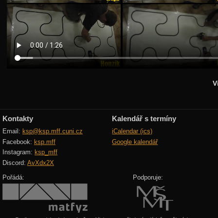
Podzimní 2017
Jarní 2017
Podzimní 2016
Jarní 2016
Podzimní 2015
V
Jarní 2015
Podzimní 2014
Kontakty
Kalendář s termíny
Úvod
Email:
ksp@ksp.mff.cuni.cz
iCalendar (ics)
Adresář
Facebook:
ksp.mff
Google kalendář
Instagram:
ksp_mff
Karolínka
Discord:
AvXdx2X
Šifrovačka
Pořádá:
Podporuje:
Noční labyrint
Videa