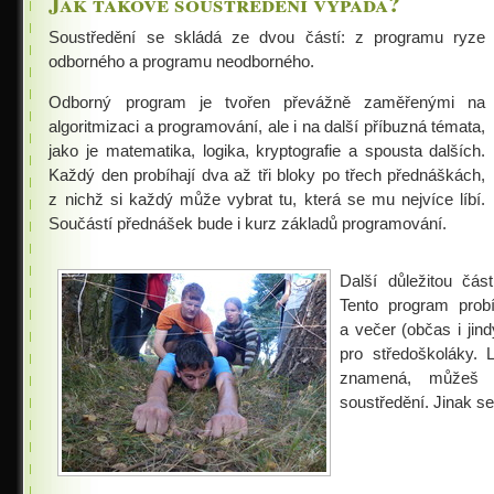
Jak takové soustředění vypadá?
Jarní 2014
Soustředění se skládá ze dvou částí: z programu ryze
Podzimní 2013
odborného a programu neodborného.
Jarní 2013
Odborný program je tvořen převážně zaměřenými na
Podzimní 2012
algoritmizaci a programování, ale i na další příbuzná témata,
jako je matematika, logika, kryptografie a spousta dalších.
Jarní 2012
Každý den probíhají dva až tři bloky po třech přednáškách,
Podzimní 2011
z nichž si každý může vybrat tu, která se mu nejvíce líbí.
Součástí přednášek bude i kurz základů programování.
Jarní 2011
Podzimní 2010
Další důležitou čás
Tento program prob
Jarní 2010
a večer (občas i jin
Podzimní 2009
pro středoškoláky. 
znamená, můžeš z
Jarní 2009
soustředění. Jinak se
Podzimní 2008
Jarní 2008
Podzimní 2007