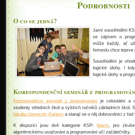
Podrobnosti
Jarní 2024
Podzimní 2023
O co se jedná?
Jarní 2023
Jarní soustředění KS
Podzimní 2022
se zájmem o prog
může každý, ať už
Jarní 2022
řemeslu chce teprve 
Podzimní 2021
Soustředění je vhod
Jarní 2021
logické úlohy. I kd
logické úlohy a prog
Podzimní 2020
Jarní 2020
Korespondenční seminář z programován
Podzimní 2019
Korespondeční seminář z programování
je celostátní a 
studenty středních škol a vyšších ročníků základních škol. 
Jarní 2019
fakulta Univerzity Karlovy
a starají se o něj dobrovolníci z řa
Podzimní 2018
K dispozici jsou dvě kategorie KSP:
hlavní
, pro zkuše
Jarní 2018
algoritmickému uvažování a programování učí začátečníky.