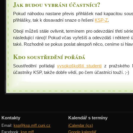
Jak budou vybráni účastníci?
Jarní 2007
Pokud náhodou nastane převis přihlášek nad kapacitou soust
Podzimní 2006
přihlášky, tak k dosavadní snaze o řešení
KSP-Z
.
Jarní 2006
Obojí můžeš stále ovlivnit, termínem pro odevzdání třetí séri
následující ráno)! Pokud včas vyřešíš a odevzdáš i některé ú
Podzimní 2005
také. Rozhodně se pokus poslat alespoň něco, ceníme si hlav
Podzimní 2004
Kdo soustředění pořádá
Podzimní 2003
Soustředění pořádají
vysokoškolští studenti
z pražského M
Podzimní 2002
účastníky KSP, takže dobře vědí, po čem účastníci touží. ;-)
Podzimní 2001
Podzimní 1998
Podzimní 1996
Smršť
Kontakty
Kalendář s termíny
Další akce
Email:
ksp@ksp.mff.cuni.cz
iCalendar (ics)
Facebook:
ksp.mff
Google kalendář
Putovní přednášky