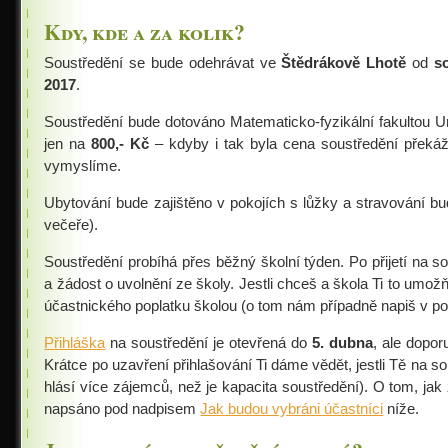
Podzimní 2017
Kdy, kde a za kolik?
Jarní 2017
Soustředění se bude odehrávat ve
Štědrákově Lhotě
od
s
Adresář
2017
.
Karolínka
Soustředění bude dotováno Matematicko-fyzikální fakultou U
jen na
800,- Kč
– kdyby i tak byla cena soustředění překá
Webový leták
vymyslíme.
Podrobnosti
Ubytování bude zajištěno v pokojích s lůžky a stravování b
Šifrovačka
večeře).
Fotky
Soustředění probíhá přes běžný školní týden. Po přijetí na so
Podzimní 2016
a žádost o uvolnění ze školy. Jestli chceš a škola Ti to umožň
účastnického poplatku školou (o tom nám případně napiš v p
Jarní 2016
Přihláška
na soustředění je otevřená do
5. dubna
, ale dopor
Podzimní 2015
Krátce po uzavření přihlašování Ti dáme vědět, jestli Tě na 
Jarní 2015
hlásí více zájemců, než je kapacita soustředění). O tom, jak 
napsáno pod nadpisem
Jak budou vybráni účastníci
níže.
Podzimní 2014