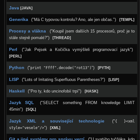
Java
[JAVA]
Jarní 2007
Generika
("Má C typovou kontrolu? Ano, ale jen občas.")
[TEMPL]
Podzimní 2006
Procesy a vlákna
("Koupil jsem dalších 15 procesorů, proč je to
Jarní 2006
stále stejně pomalé?")
[THREAD]
Podzimní 2005
Perl
("Jak Pejsek a Kočička vymýšleli programovací jazyk")
Podzimní 2004
[PERL]
Podzimní 2003
Python
("
")
print "Ffff".decode("rot13")
[PYTH]
Podzimní 2002
LISP
("Lots of Irritating Superfluous Parentheses?")
[LISP]
Podzimní 2001
Haskell
("Pro ty, kdo uncinofobií trpí")
[HASK]
Podzimní 1998
Jazyk SQL
("SELECT something FROM knowledge LIMIT
Podzimní 1996
45min")
[SQL]
Smršť
Jazyk XML a související technologie
("
{ }<xml
")
style="vesele"/>
[XML]
Další akce
Git a jiné systémy pro správu verzí
Putovní přednášky
("U svatýho tučňáka, kdo