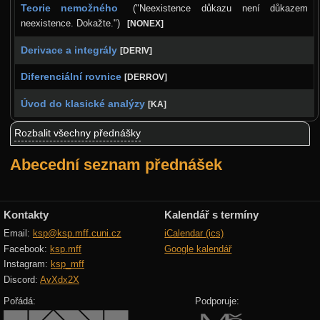
Teorie nemožného
("Neexistence důkazu není důkazem
neexistence. Dokažte.")
[NONEX]
Derivace a integrály
[DERIV]
Diferenciální rovnice
[DERROV]
Úvod do klasické analýzy
[KA]
Rozbalit všechny přednášky
Abecední seznam přednášek
Kontakty
Kalendář s termíny
Email:
ksp@ksp.mff.cuni.cz
iCalendar (ics)
Facebook:
ksp.mff
Google kalendář
Instagram:
ksp_mff
Discord:
AvXdx2X
Pořádá:
Podporuje: