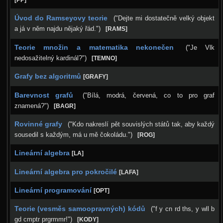
[PP]
Úvod do Ramseyovy teorie
("Dejte mi dostatečně velký objekt
a já v něm najdu nějaký řád.")
[RAMS]
Teorie množin a matematika nekonečen
("Je Vlk
nedosažitelný kardinál?")
[TEMNO]
Grafy bez algoritmů
[GRAFY]
Barevnost grafů
("Bílá, modrá, červená, co to pro graf
znamená?")
[BAGR]
Rovinné grafy
("Kdo nakreslí pět souvislých států tak, aby každý
sousedil s každým, má u mě čokoládu.")
[ROG]
Lineární algebra
[LA]
Lineární algebra pro pokročilé
[LAFA]
Lineární programování
[OPT]
Teorie (vesměs samoopravných) kódů
("f y cn rd ths, y wll b
gd cmptr prgrmmr!")
[KODY]