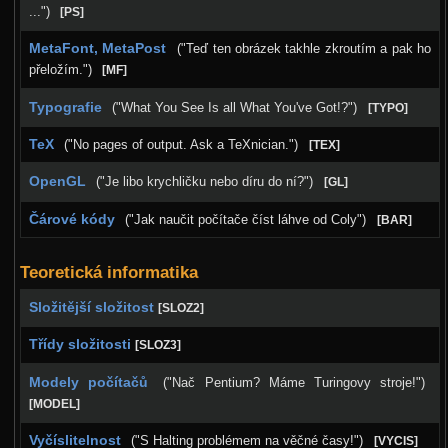
...")
[PS]
MetaFont, MetaPost
("Teď ten obrázek takhle zkroutím a pak ho
přeložím.")
[MF]
Typografie
("What You See Is all What You've Got!?")
[TYPO]
TeX
("No pages of output. Ask a TeXnician.")
[TEX]
OpenGL
("Je libo krychličku nebo díru do ní?")
[GL]
Čárové kódy
("Jak naučit počítače číst láhve od Coly")
[BAR]
Teoretická informatika
Složitější složitost
[SLOZ2]
Třídy složitosti
[SLOZ3]
Modely počítačů
("Nač Pentium? Máme Turingovy stroje!")
[MODEL]
Vyčíslitelnost
("S Halting problémem na věčné časy!")
[VYCIS]