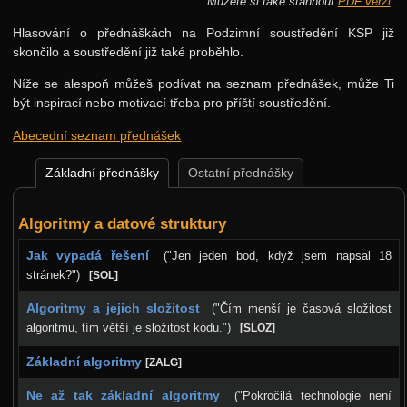
Můžete si také stáhnout
PDF verzi
.
Jarní 2024
Hlasování o přednáškách na Podzimní soustředění KSP již
Podzimní 2023
skončilo a soustředění již také proběhlo.
Jarní 2023
Níže se alespoň můžeš podívat na seznam přednášek, může Ti
být inspirací nebo motivací třeba pro příští soustředění.
Podzimní 2022
Abecední seznam přednášek
Jarní 2022
Podzimní 2021
Základní přednášky
Ostatní přednášky
Jarní 2021
Algoritmy a datové struktury
Podzimní 2020
Jak vypadá řešení
("Jen jeden bod, když jsem napsal 18
Jarní 2020
stránek?")
[SOL]
Podzimní 2019
Algoritmy a jejich složitost
("Čím menší je časová složitost
Jarní 2019
algoritmu, tím větší je složitost kódu.")
[SLOZ]
Podzimní 2018
Základní algoritmy
[ZALG]
Jarní 2018
Ne až tak základní algoritmy
("Pokročilá technologie není