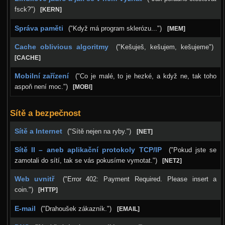
fsck?")
[KERN]
Správa paměti
("Když má program sklerózu...")
[MEM]
Cache oblivious algoritmy
("Kešuješ, kešujem, kešujeme")
[CACHE]
Mobilní zařízení
("Co je malé, to je hezké, a když ne, tak toho
aspoň není moc.")
[MOBI]
Sítě a bezpečnost
Sítě a Internet
("Sítě nejen na ryby.")
[NET]
Sítě II – aneb aplikační protokoly TCP/IP
("Pokud jste se
zamotali do sítí, tak se vás pokusíme vymotat.")
[NET2]
Web uvnitř
("Error 402: Payment Required. Please insert a
coin.")
[HTTP]
E-mail
("Drahoušek zákazník.")
[EMAIL]