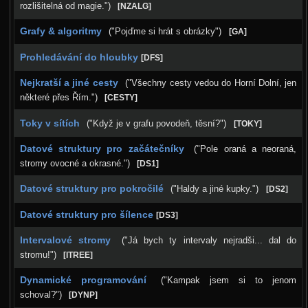
rozlišitelná od magie.")
[NZALG]
Podzimní 2017
Jarní 2017
Grafy & algoritmy
("Pojďme si hrát s obrázky")
[GA]
Podzimní 2016
Prohledávání do hloubky
[DFS]
Jarní 2016
Nejkratší a jiné cesty
("Všechny cesty vedou do Horní Dolní, jen
některé přes Řím.")
[CESTY]
Podzimní 2015
Toky v sítích
("Když je v grafu povodeň, těsní?")
[TOKY]
Jarní 2015
Podzimní 2014
Datové struktury pro začátečníky
("Pole oraná a neoraná,
stromy ovocné a okrasné.")
[DS1]
Jarní 2014
Datové struktury pro pokročilé
("Haldy a jiné kupky.")
[DS2]
Podzimní 2013
Datové struktury pro šílence
[DS3]
Jarní 2013
Intervalové stromy
("Já bych ty intervaly nejradši... dal do
Podzimní 2012
stromu!")
[ITREE]
Úvod
Dynamické programování
("Kampak jsem si to jenom
Karolínka
schoval?")
[DYNP]