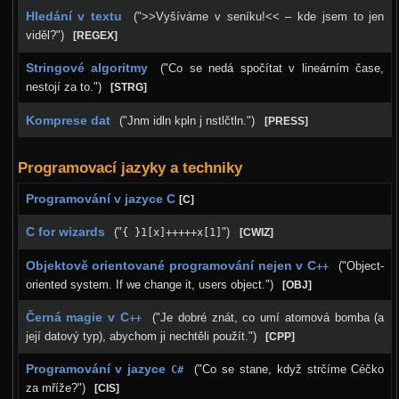
Šifrovačka
Hledání v textu
(">>Vyšíváme v seníku!<< – kde jsem to jen
Adresář
viděl?")
[REGEX]
Videa
Stringové algoritmy
("Co se nedá spočítat v lineárním čase,
nestojí za to.")
[STRG]
Fotky
Komprese dat
("Jnm idln kpln j nstlčtln.")
[PRESS]
Jarní 2012
Podzimní 2011
Programovací jazyky a techniky
Jarní 2011
Programování v jazyce C
[C]
Podzimní 2010
C for wizards
("
")
{ }1[x]+++++x[1]
[CWIZ]
Jarní 2010
Objektově orientované programování nejen v C
("Object-
++
Podzimní 2009
oriented system. If we change it, users object.")
[OBJ]
Jarní 2009
Černá magie v C
("Je dobré znát, co umí atomová bomba (a
++
její datový typ), abychom ji nechtěli použít.")
[CPP]
Podzimní 2008
Jarní 2008
Programování v jazyce
("Co se stane, když strčíme Céčko
C#
za mříže?")
[CIS]
Podzimní 2007