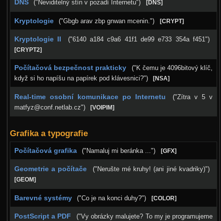
DNS
("Neviditelný stín v pozadí Internetu")
[DNS]
Kryptologie
("Gbgb arav zbp gnwan mcenin.")
[CRYPT]
Kryptologie II
("6140 a184 c9a6 41f1 de99 e733 354a f451")
[CRYPT2]
Počítačová bezpečnost prakticky
("K čemu je 4096bitový klíč,
když si ho napíšu na papírek pod klávesnici?")
[NSA]
Real-time osobní komunikace po Internetu
("Zítra v 5 v
matfyz@conf.netlab.cz")
[VOIPIM]
Grafika a typografie
Počítačová grafika
("Namaluj mi beránka ...")
[GFX]
Geometrie a počítače
("Nerušte mé kruhy! (ani jiné kvadriky)")
[GEOM]
Barevné systémy
("Co je na konci duhy?")
[COLOR]
PostScript a PDF
("Vy obrázky malujete? To my je programujeme