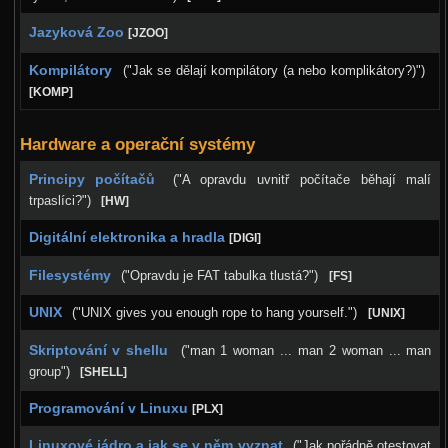
Jazyková Zoo
[JZOO]
Kompilátory
("Jak se dělají kompilátory (a nebo komplikátory?)")
[KOMP]
Hardware a operační systémy
Principy počítačů
("A opravdu uvnitř počítače běhají malí
trpaslíci?")
[HW]
Digitální elektronika a hradla
[DIGI]
Filesystémy
("Opravdu je FAT tabulka tlustá?")
[FS]
UNIX
("UNIX gives you enough rope to hang yourself.")
[UNIX]
Skriptování v shellu
("man 1 woman ... man 2 woman ... man
group")
[SHELL]
Programování v Linuxu
[PLX]
Linuxové jádro a jak se v něm vyznat
("Jak pořádně otestovat