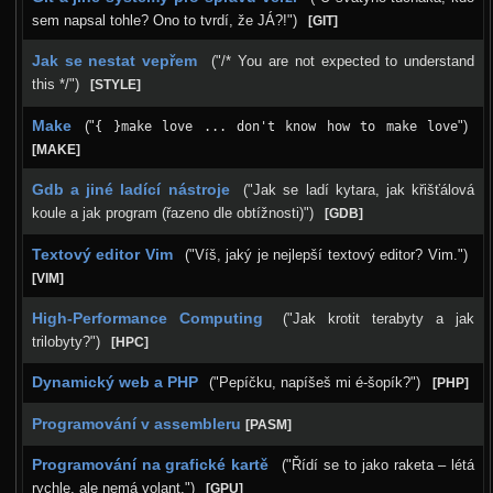
sem napsal tohle? Ono to tvrdí, že JÁ?!")
[GIT]
Kalíšky
Jak se nestat vepřem
("/* You are not expected to understand
DOD
this */")
[STYLE]
Další výzvy
Make
("
")
{ }make love ... don't know how to make love
[MAKE]
Historické akce
Gdb a jiné ladící nástroje
("Jak se ladí kytara, jak křišťálová
koule a jak program (řazeno dle obtížnosti)")
[GDB]
Textový editor Vim
("Víš, jaký je nejlepší textový editor? Vim.")
[VIM]
High-Performance Computing
("Jak krotit terabyty a jak
trilobyty?")
[HPC]
Dynamický web a PHP
("Pepíčku, napíšeš mi é-šopík?")
[PHP]
Programování v assembleru
[PASM]
Programování na grafické kartě
("Řídí se to jako raketa – létá
rychle, ale nemá volant.")
[GPU]