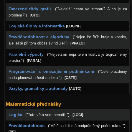
Omezené třídy grafů
("Nejdelší cesta ve stromu? A co je za
problém?")
[OTG]
Logické úlohy a informatika
[LOGINF]
Pravděpodobnost a algoritmy
("Nejen že Bůh hraje v kostky,
ale ještě při tom občas švindluje!")
[PPALG]
Paralelní výpočty
("Největším nepřítelem lidstva je trojrozměrný
prostor.")
[PARAL]
Programování s omezujícími podmínkami
("Celé prázdniny
budu plánovat a řešit sudoku.")
[CSTR]
Jazyky, gramatiky a automaty
[AUTO]
Matematické přednášky
Logika
("Tato věta sem nepatří.")
[LOGI]
Pravděpodobnost
("Většina lidí má nadprůměrný počet rukou.")