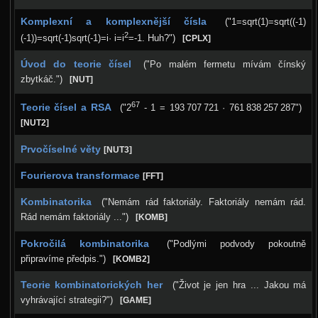
Komplexní a komplexnější čísla
("1=sqrt(1)=sqrt((-1)
2
(-1))=sqrt(-1)sqrt(-1)=i· i=i
=-1. Huh?")
[CPLX]
Úvod do teorie čísel
("Po malém fermetu mívám čínský
zbytkáč.")
[NUT]
67
Teorie čísel a RSA
("2
- 1 = 193 707 721 · 761 838 257 287")
[NUT2]
Prvočíselné věty
[NUT3]
Fourierova transformace
[FFT]
Kombinatorika
("Nemám rád faktoriály. Faktoriály nemám rád.
Rád nemám faktoriály ...")
[KOMB]
Pokročilá kombinatorika
("Podlými podvody pokoutně
připravíme předpis.")
[KOMB2]
Teorie kombinatorických her
("Život je jen hra ... Jakou má
vyhrávající strategii?")
[GAME]