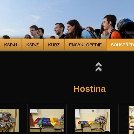
KSP-H
KSP-Z
KURZ
ENCYKLOPEDIE
SOUSTŘEDĚ
Hostina