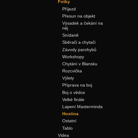
Fotky
Příjezd
Přesun na objekt
Výsadek a čekání na
něj
Snídaně
Sběrači a chytači
Závody parohybů
Workshopy
Chytání v Blansku
Rozcvička
Výlety
Příprava na boj
Boj o vědce
Velké finále
Lapení Masterminda
Hostina
Ostatní
Tablo
Videa