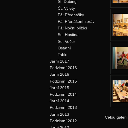
St: Dabing
Čt: Výlety
Pá: Přednášky
Pá: Přenášení zpráv
Pá: Noční plížící
So: Hostina
So: Večer
Ostatní
Tablo
Jarní 2017
Podzimní 2016
Jarní 2016
Podzimní 2015
Jarní 2015
Podzimní 2014
Jarní 2014
Podzimní 2013
Jarní 2013
Celou galeri
Podzimní 2012
Jarní 2012