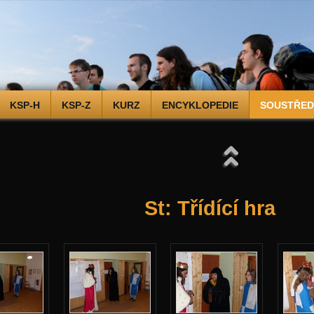
KSP-H
KSP-Z
KURZ
ENCYKLOPEDIE
SOUSTŘEDĚ
St: Třídící hra