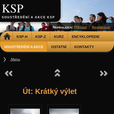
KSP
SOUSTŘEDĚNÍ A AKCE KSP
Nepřihlášen:
Přihlásit
|
Registrovat
DOMŮ
KSP-H
KSP-Z
KURZ
ENCYKLOPEDIE
SOUSTŘEDĚNÍ A AKCE
OSTATNÍ
KONTAKTY
Menu
Soustředění
Podzimní 2026
Jarní 2026
Út: Krátký výlet
Podzimní 2025
Jarní 2025
Podzimní 2024