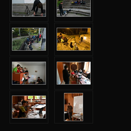
Jarní 2024
Podzimní 2023
Jarní 2023
Podzimní 2022
Jarní 2022
Podzimní 2021
Jarní 2021
Podzimní 2020
Jarní 2020
Podzimní 2019
Úvod
Adresář
Kód Hipporionu