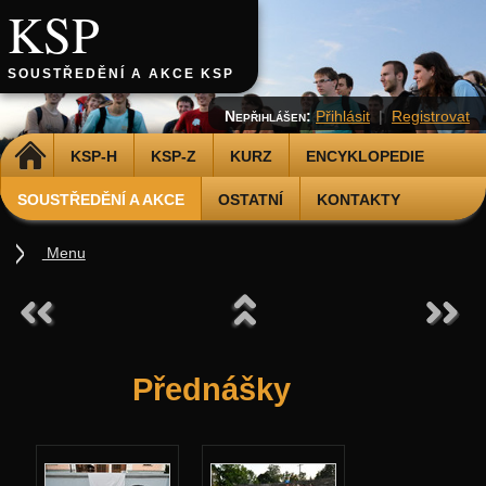
KSP
SOUSTŘEDĚNÍ A AKCE KSP
Nepřihlášen:
Přihlásit
|
Registrovat
DOMŮ
KSP-H
KSP-Z
KURZ
ENCYKLOPEDIE
SOUSTŘEDĚNÍ A AKCE
OSTATNÍ
KONTAKTY
Menu
Soustředění
Podzimní 2026
Jarní 2026
Přednášky
Podzimní 2025
Jarní 2025
Podzimní 2024