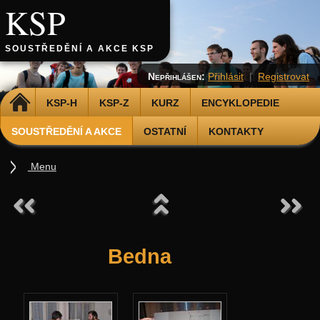
KSP
SOUSTŘEDĚNÍ A AKCE KSP
Nepřihlášen:
Přihlásit
|
Registrovat
DOMŮ
KSP-H
KSP-Z
KURZ
ENCYKLOPEDIE
SOUSTŘEDĚNÍ A AKCE
OSTATNÍ
KONTAKTY
Menu
Soustředění
Podzimní 2026
Jarní 2026
Bedna
Podzimní 2025
Jarní 2025
Podzimní 2024