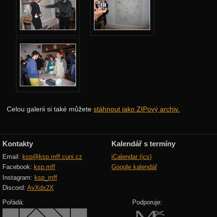
Jarní 2024
Podzimní 2023
Jarní 2023
Podzimní 2022
Jarní 2022
Podzimní 2021
Jarní 2021
Celou galerii si také můžete
stáhnout jako ZIPový archiv.
Podzimní 2020
Jarní 2020
Kontakty
Kalendář s termíny
Podzimní 2019
Email:
ksp@ksp.mff.cuni.cz
iCalendar (ics)
Facebook:
ksp.mff
Google kalendář
Jarní 2019
Instagram:
ksp_mff
Discord:
AvXdx2X
Podzimní 2018
Pořádá:
Podporuje:
Jarní 2018