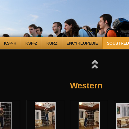
KSP-H
KSP-Z
KURZ
ENCYKLOPEDIE
SOUSTŘEDĚ
Western