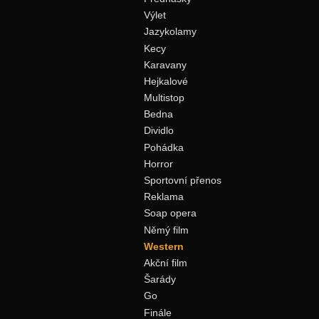
Výlet
Jazykolamy
Kecy
Karavany
Hejkalové
Multistop
Bedna
Dividlo
Pohádka
Horror
Sportovní přenos
Reklama
Soap opera
Němý film
Western
Akční film
Šarády
Go
Finále