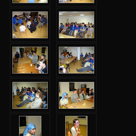
Dole v dole
Cesta po úzkém laně
Soud s mořským vlkem
Trocha čaje
Přeprava zlata
Blízké okolí
Konstrukce drobností
Výlet
Robote, vlevo
Černá hodinka
Pšš, šaman přichází
Honba za cenami
Co zbylo a jinam se nevešlo