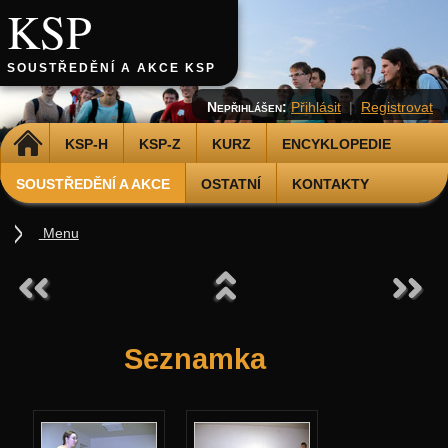
KSP
SOUSTŘEDĚNÍ A AKCE KSP
Nepřihlášen:
Přihlásit
|
Registrovat
DOMŮ
KSP-H
KSP-Z
KURZ
ENCYKLOPEDIE
SOUSTŘEDĚNÍ A AKCE
OSTATNÍ
KONTAKTY
Menu
Soustředění
Podzimní 2026
Jarní 2026
Seznamka
Podzimní 2025
Jarní 2025
Podzimní 2024