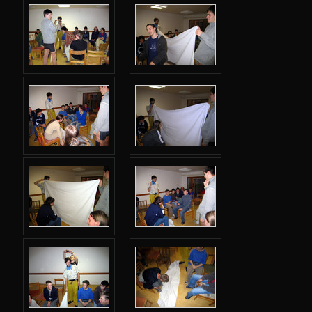
Jarní 2011
Podzimní 2010
Jarní 2010
Podzimní 2009
Jarní 2009
Podzimní 2008
Jarní 2008
Podzimní 2007
Jarní 2007
Podzimní 2006
Úvod
Účastníci
Karolínka
Fotky