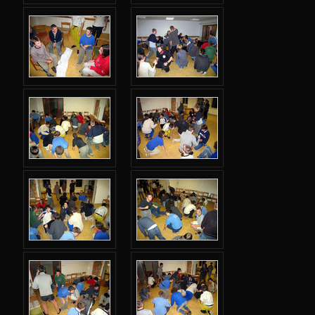
Za španělského krále
Šťastné přistání
Seznamka
Chci tvé srdce
Lepivý uzel
Ráhno v půli
Nebezpečné látky
Proleťte se na koberci
Demokratická doprava
Televizní pořady
Tak jde život
Kam mi zmizela ta ovce?
Prastarý chrám