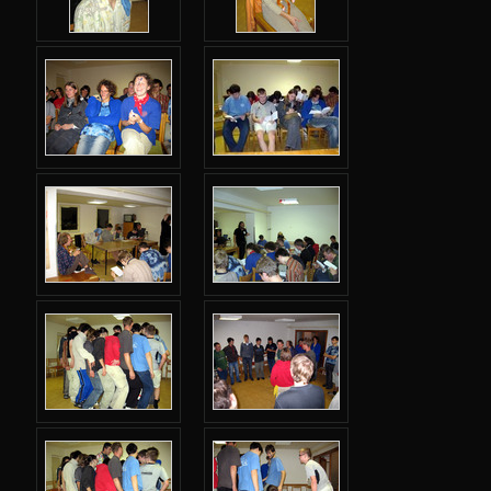
Jarní 2006
Podzimní 2005
Podzimní 2004
Podzimní 2003
Podzimní 2002
Podzimní 2001
Podzimní 1998
Podzimní 1996
Smršť
Další akce
Putovní přednášky
Kalíšky
DOD