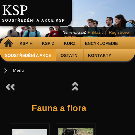
KSP
SOUSTŘEDĚNÍ A AKCE KSP
Nepřihlášen:
Přihlásit
|
Registrovat
DOMŮ
KSP-H
KSP-Z
KURZ
ENCYKLOPEDIE
SOUSTŘEDĚNÍ A AKCE
OSTATNÍ
KONTAKTY
Menu
Soustředění
Podzimní 2026
Jarní 2026
Fauna a flora
Podzimní 2025
Jarní 2025
Podzimní 2024