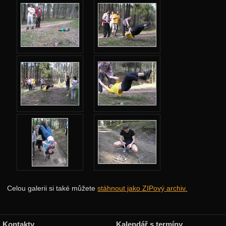
Jarní 2011
Podzimní 2010
Jarní 2010
Podzimní 2009
Jarní 2009
Podzimní 2008
Jarní 2008
Podzimní 2007
Jarní 2007
Úvod
Čajový lístek
Celou galerii si také můžete
stáhnout jako ZIPový archiv.
Oční test
Fajn
Kontakty
Kalendář s termíny
Karolínka