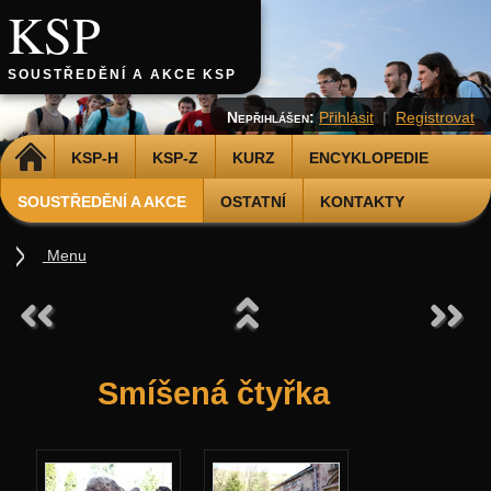
KSP
SOUSTŘEDĚNÍ A AKCE KSP
Nepřihlášen:
Přihlásit
|
Registrovat
DOMŮ
KSP-H
KSP-Z
KURZ
ENCYKLOPEDIE
SOUSTŘEDĚNÍ A AKCE
OSTATNÍ
KONTAKTY
Menu
Soustředění
Podzimní 2026
Jarní 2026
Smíšená čtyřka
Podzimní 2025
Jarní 2025
Podzimní 2024