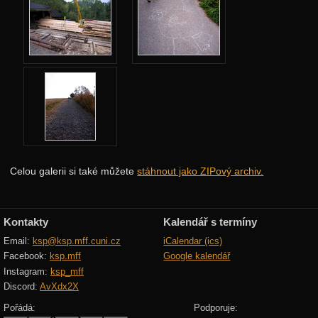
Podzimní 2017
Jarní 2017
Podzimní 2016
Jarní 2016
Podzimní 2015
Jarní 2015
Podzimní 2014
Celou galerii si také můžete
stáhnout jako ZIPový archiv.
Jarní 2014
Podzimní 2013
Kontakty
Kalendář s termíny
Jarní 2013
Email:
ksp@ksp.mff.cuni.cz
iCalendar (ics)
Podzimní 2012
Facebook:
ksp.mff
Google kalendář
Instagram:
ksp_mff
Jarní 2012
Discord:
AvXdx2X
Podzimní 2011
Pořádá:
Podporuje: