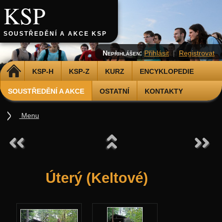
KSP
SOUSTŘEDĚNÍ A AKCE KSP
Nepřihlášen:
Přihlásit
|
Registrovat
DOMŮ
KSP-H
KSP-Z
KURZ
ENCYKLOPEDIE
SOUSTŘEDĚNÍ A AKCE
OSTATNÍ
KONTAKTY
Menu
Soustředění
Podzimní 2026
Jarní 2026
Úterý (Keltové)
Podzimní 2025
Jarní 2025
Podzimní 2024