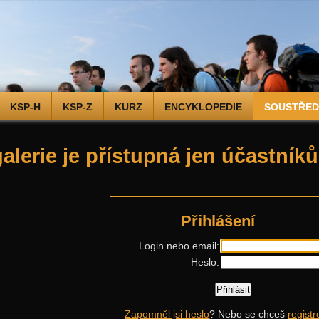
KSP-H
KSP-Z
KURZ
ENCYKLOPEDIE
SOUSTŘEDĚ
galerie je přístupná jen účastní
Přihlášení
Login nebo email:
Heslo:
Zapomněl jsi heslo
? Nebo se chceš
registr