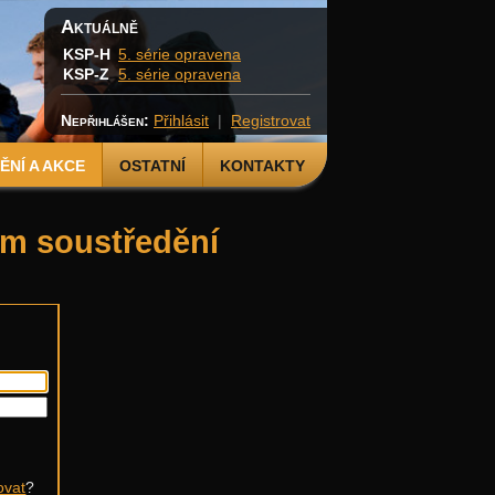
Aktuálně
KSP-H
5. série opravena
KSP-Z
5. série opravena
Nepřihlášen:
Přihlásit
|
Registrovat
NÍ A AKCE
OSTATNÍ
KONTAKTY
kům soustředění
ovat
?