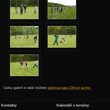
Podzimní 2017
Jarní 2017
Podzimní 2016
Jarní 2016
Podzimní 2015
Jarní 2015
Podzimní 2014
Jarní 2014
Podzimní 2013
Jarní 2013
Podzimní 2012
Celou galerii si také můžete
stáhnout jako ZIPový archiv.
Jarní 2012
Podzimní 2011
Kontakty
Kalendář s termíny