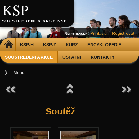
KSP
SOUSTŘEDĚNÍ A AKCE KSP
Nepřihlášen:
Přihlásit
|
Registrovat
DOMŮ
KSP-H
KSP-Z
KURZ
ENCYKLOPEDIE
SOUSTŘEDĚNÍ A AKCE
OSTATNÍ
KONTAKTY
Menu
Soustředění
Podzimní 2026
Jarní 2026
Soutěž
Podzimní 2025
Jarní 2025
Podzimní 2024