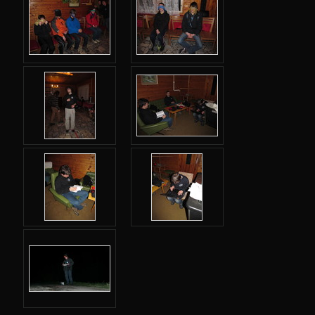
Podzimní 2017
Jarní 2017
Podzimní 2016
Jarní 2016
Podzimní 2015
Jarní 2015
Podzimní 2014
Jarní 2014
Podzimní 2013
Jarní 2013
Úvod
Karolínka
Přednášky-poznámky