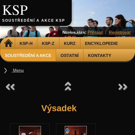
KSP
SOUSTŘEDĚNÍ A AKCE KSP
Nepřihlášen:
Přihlásit
|
Registrovat
DOMŮ
KSP-H
KSP-Z
KURZ
ENCYKLOPEDIE
SOUSTŘEDĚNÍ A AKCE
OSTATNÍ
KONTAKTY
Menu
Soustředění
Podzimní 2026
Jarní 2026
Výsadek
Podzimní 2025
Jarní 2025
Podzimní 2024