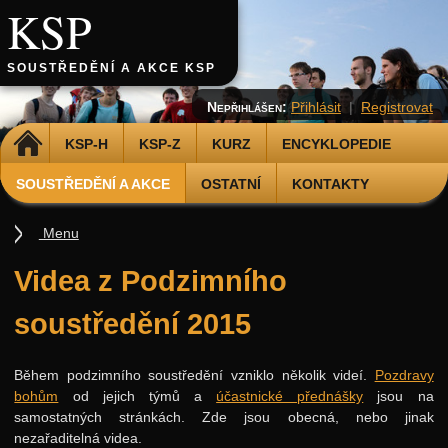
KSP
SOUSTŘEDĚNÍ A AKCE KSP
Nepřihlášen:
Přihlásit
|
Registrovat
DOMŮ
KSP-H
KSP-Z
KURZ
ENCYKLOPEDIE
SOUSTŘEDĚNÍ A AKCE
OSTATNÍ
KONTAKTY
Menu
Soustředění
Videa z Podzimního
Podzimní 2026
soustředění 2015
Jarní 2026
Podzimní 2025
Během podzimního soustředění vzniklo několik videí.
Pozdravy
bohům
od jejich týmů a
účastnické přednášky
jsou na
Jarní 2025
samostatných stránkách. Zde jsou obecná, nebo jinak
Podzimní 2024
nezařaditelná videa.