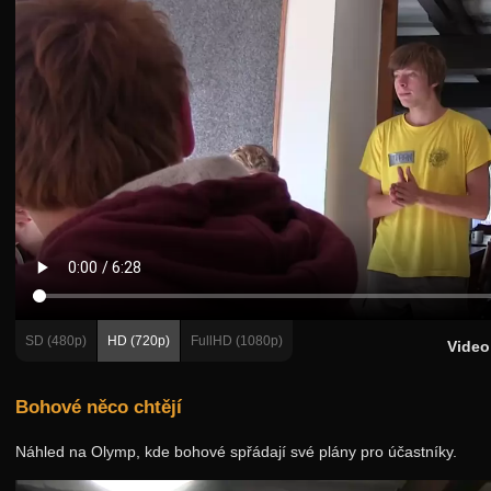
Podzimní 2017
Jarní 2017
Podzimní 2016
Jarní 2016
Podzimní 2015
Úvod
Adresář
Karolínka
Noční hra
SD (480p)
HD (720p)
FullHD (1080p)
Video
Fotky
Videa
Bohové něco chtějí
Scénky
Náhled na Olymp, kde bohové spřádají své plány pro účastníky.
Pozdravy bohům