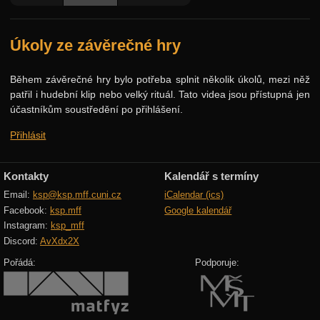
Podzimní 2008
Úkoly ze závěrečné hry
Jarní 2008
Podzimní 2007
Během závěrečné hry bylo potřeba splnit několik úkolů, mezi něž
patřil i hudební klip nebo velký rituál. Tato videa jsou přístupná jen
Jarní 2007
účastníkům soustředění po přihlášení.
Podzimní 2006
Přihlásit
Jarní 2006
Podzimní 2005
Kontakty
Kalendář s termíny
Podzimní 2004
Email:
ksp@ksp.mff.cuni.cz
iCalendar (ics)
Facebook:
ksp.mff
Google kalendář
Podzimní 2003
Instagram:
ksp_mff
Discord:
AvXdx2X
Podzimní 2002
Pořádá:
Podporuje:
Podzimní 2001
Podzimní 1998
Podzimní 1996