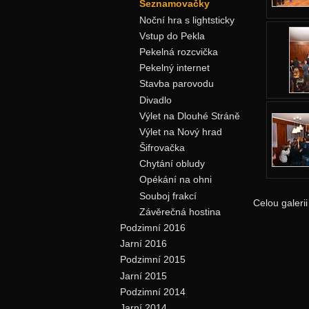
Seznamovačky
Noční hra s lightsticky
Vstup do Pekla
Pekelná rozcvička
Pekelný internet
Stavba parovodu
Divadlo
Výlet na Dlouhé Stráně
Výlet na Nový hrad
Šifrovačka
Chytání obludy
Opékání na ohni
Souboj frakcí
Celou galeri
Závěrečná hostina
Podzimní 2016
Jarní 2016
Podzimní 2015
Jarní 2015
Podzimní 2014
Jarní 2014