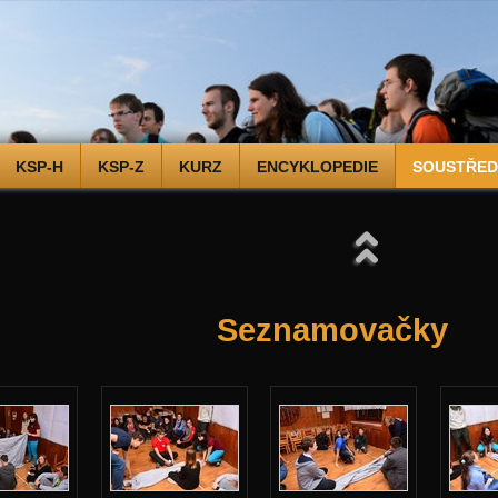
KSP-H
KSP-Z
KURZ
ENCYKLOPEDIE
SOUSTŘEDĚ
Seznamovačky