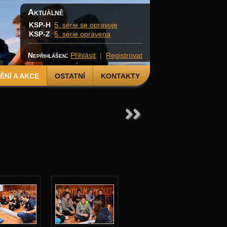
Aktuálně
KSP-H
5. série se opravuje
KSP-Z
5. série opravena
Nepřihlášen:
Přihlásit
|
Registrovat
NÍ A AKCE
OSTATNÍ
KONTAKTY