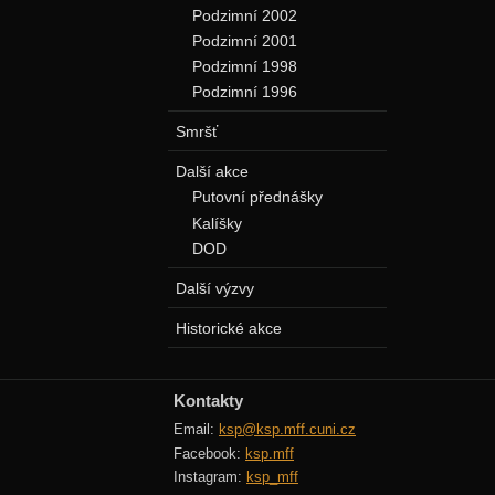
Podzimní 2002
Podzimní 2001
Podzimní 1998
Podzimní 1996
Smršť
Další akce
Putovní přednášky
Kalíšky
DOD
Další výzvy
Historické akce
Kontakty
Email:
ksp@ksp.mff.cuni.cz
Facebook:
ksp.mff
Instagram:
ksp_mff