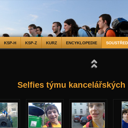
KSP-H
KSP-Z
KURZ
ENCYKLOPEDIE
SOUSTŘEDĚ
Selfies týmu kancelářských