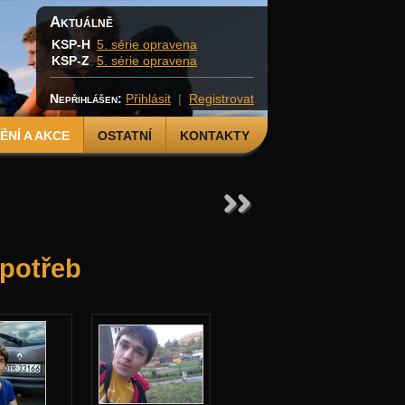
Aktuálně
KSP-H
5. série opravena
KSP-Z
5. série opravena
Nepřihlášen:
Přihlásit
|
Registrovat
NÍ A AKCE
OSTATNÍ
KONTAKTY
 potřeb