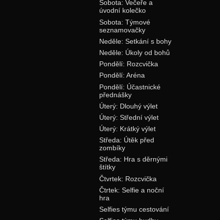
Sobota: Večeře a
úvodní kolečko
Sobota: Týmové
seznamovačky
Neděle: Setkání s bohy
Neděle: Úkoly od bohů
Pondělí: Rozcvička
Pondělí: Aréna
Pondělí: Účastnické
přednášky
Úterý: Dlouhý výlet
Úterý: Střední výlet
Úterý: Krátký výlet
Středa: Útěk před
zombíky
Středa: Hra s děrnými
štítky
Čtvrtek: Rozcvička
Čtrtek: Selfie a noční
hra
Selfies týmu cestování