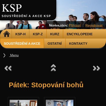
KSP
SOUSTŘEDĚNÍ A AKCE KSP
Nepřihlášen:
Přihlásit
|
Registrovat
DOMŮ
KSP-H
KSP-Z
KURZ
ENCYKLOPEDIE
SOUSTŘEDĚNÍ A AKCE
OSTATNÍ
KONTAKTY
Menu
Soustředění
Podzimní 2026
Jarní 2026
Pátek: Stopování bohů
Podzimní 2025
Jarní 2025
Podzimní 2024