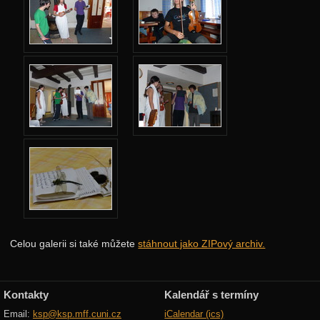
Jarní 2024
Podzimní 2023
Jarní 2023
Podzimní 2022
Jarní 2022
Podzimní 2021
Jarní 2021
Podzimní 2020
Jarní 2020
Podzimní 2019
Celou galerii si také můžete
stáhnout jako ZIPový archiv.
Jarní 2019
Podzimní 2018
Kontakty
Kalendář s termíny
Jarní 2018
Email:
ksp@ksp.mff.cuni.cz
iCalendar (ics)