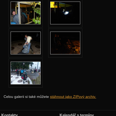
Neděle: Setkání s bohy
Neděle: Úkoly od bohů
Pondělí: Rozcvička
Pondělí: Aréna
Pondělí: Účastnické přednášky
Úterý: Dlouhý výlet
Úterý: Střední výlet
Úterý: Krátký výlet
Středa: Útěk před zombíky
Středa: Hra s děrnými štítky
Čtvrtek: Rozcvička
Celou galerii si také můžete
stáhnout jako ZIPový archiv.
Čtrtek: Selfie a noční hra
Selfies týmu cestování
Kontakty
Kalendář s termíny
Selfies týmu hudby