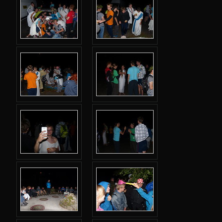
Podzimní 2017
Jarní 2017
Podzimní 2016
Jarní 2016
Podzimní 2015
Úvod
Adresář
Karolínka
Noční hra
Fotky
Sobota: Příjezd
Sobota: Večeře a úvodní kolečko
Sobota: Týmové seznamovačky